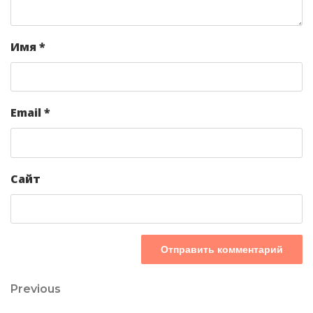
Имя
*
Email
*
Сайт
Навигация
Предыдущий
Previous
пост